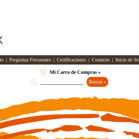
io
|
Preguntas Frecuentes
|
Certificaciones
|
Contacto
|
Inicio de Se
Mi Carro de Compras »